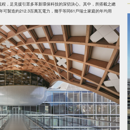
公流程，足見援引眾多革新環保科技的深切決心。其中，所搭載之總
每年可製造約212.3百萬瓦電力，幾乎等同61戶瑞士家庭的年均用