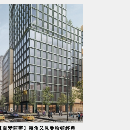
【百變商辦】轉角又見曼哈頓經典