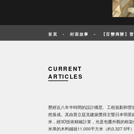
首頁
-
封面故事
-
【百變商辦】
CURRENT
ARTICLES
歷經近八年半時間的設計構思、工程規劃和營造
然落成。其由普立茲克建築獎得主暨日本明星建
米，經3D技術精確計算，光是包覆外觀的框架便使
米厚的木料鋪就11,000平方米（約3,327.