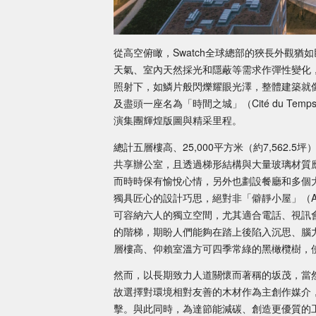
從高空俯瞰，Swatch全球總部的狹長外觀猶
天氣、室內天然採光和隱蔽等需求作彈性變化
照射下，如鱗片般閃爍耀眼光澤，整體建築就像
及盡頭一座名為「時間之城」（Cité du T
演集團輝煌版圖與精采里程。
總計五層樓高、25,000平方米（約7,562.
共享辦公室，且透過梯形結構與大量玻璃材質
而時時保有愉悅心情，另外也劃設餐廳和多個
獨具匠心的設計巧思，絕對非「僻靜小屋」（Alcove
可容納六人的獨立空間，尤其適合電話、視訊
的階梯，期盼人們能夠在踏上後陷入沉思、腦
層樓高、仰賴室溫方可四季常綠的黑橄欖樹，
然而，以長期致力人道關懷而著稱的坂茂，當
故選擇對環境相對友善的木材作為主創作媒介
擊。與此同時，為達節能減碳、創造更優質的