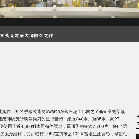
普立茲克建築大師鍍金之作
施作，知名手錶製造商Swatch座落於瑞士比爾之全新企業總部巍
築師坂茂所執掌操刀的巨型量體，總長240米、寬35米、高27
用了近4,600組木質構件製成，屋頂則由多達7,700片、僅0.1毫
5坪）的弧形結構，共計取材1,997立方米之100％當地生產雲杉，擘劃佔