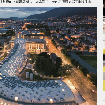
稱當代最具規模的木造建築園區，亦為逾半甲子的品牌歷史寫下璀璨新頁。