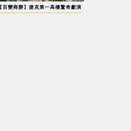
【百變商辦】捷克第一高樓驚奇獻演