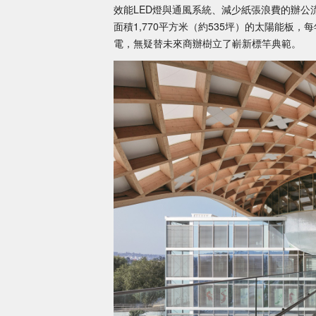
效能LED燈與通風系統、減少紙張浪費的辦
面積1,770平方米（約535坪）的太陽能板，
電，無疑替未來商辦樹立了嶄新標竿典範。