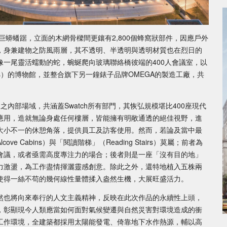
如巨蟒蟠踞，立面的木網骨樑間更鑲有2,800個蜂窩狀部件，因應戶外
，身兼建物之防風雨層，其不透明、半透明與透明材質也在烈日的
一尾靈活蠕動的蛇，蜿蜒爬向玻璃聯絡橋彼端的400人會議室，以
emps）的博物館，並整合旗下另一鐘錶子品牌OMEGA的製造工廠，共
5坪）之內部場域，共涵蓋Swatch所有部門，其恢弘規模堪比400座現代
應用，造就無論身處任何樓層，皆能擁有明敞通透的絕佳視野，進
大小不一的休憩角落，提供員工及訪客使用。然而，若論及當中最
 Cabins）與「閱讀階梯」（Reading Stairs）莫屬；前者為
會議，或者亟需高度專注力的場合；後者則是一座「沒有目的地」
力激盪，為工作盡情揮灑靈感創意。除此之外，還特地植入五株兩
使得一絲不苟的幾何線性量體揉入盎然生機，大展旺盛活力。
然也將向來奉行的人文主義精神，反映在此次作品的永續性上頭，
，彰顯現今人類應當如何面對氣候變遷與自然災害對環境造成的衝
工作環境，全建築都採用太陽能發電、倚靠地下水作熱源，輔以高