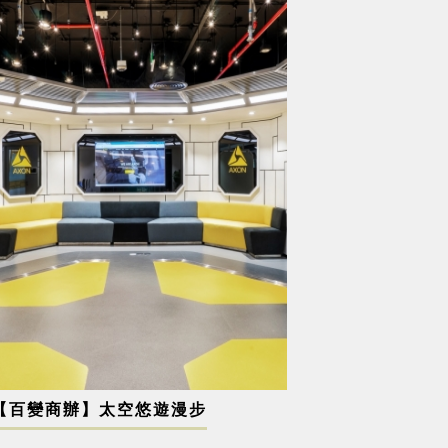
【百變商辦】太空悠遊漫步