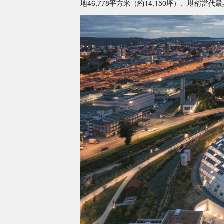
地46,778平方米（約14,150坪）、堪