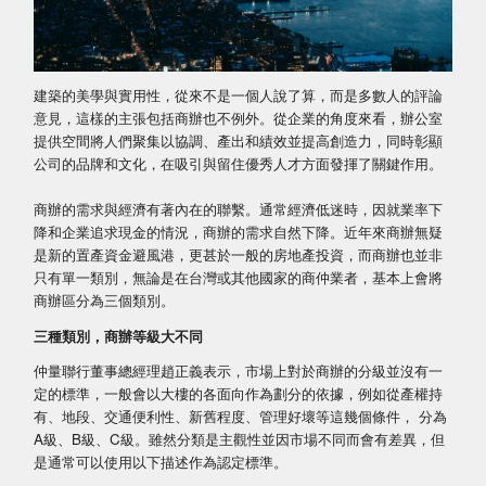
建築的美學與實用性，從來不是一個人說了算，而是多數人的評論
意見，這樣的主張包括商辦也不例外。從企業的角度來看，辦公室
提供空間將人們聚集以協調、產出和績效並提高創造力，同時彰顯
公司的品牌和文化，在吸引與留住優秀人才方面發揮了關鍵作用。
商辦的需求與經濟有著內在的聯繫。通常經濟低迷時，因就業率下
降和企業追求現金的情況，商辦的需求自然下降。近年來商辦無疑
是新的置產資金避風港，更甚於一般的房地產投資，而商辦也並非
只有單一類別，無論是在台灣或其他國家的商仲業者，基本上會將
商辦區分為三個類別。
三種類別，商辦等級大不同
仲量聯行董事總經理趙正義表示，市場上對於商辦的分級並沒有一
定的標準，一般會以大樓的各面向作為劃分的依據，例如從產權持
有、地段、交通便利性、新舊程度、管理好壞等這幾個條件， 分為
A級、B級、C級。雖然分類是主觀性並因市場不同而會有差異，但
是通常可以使用以下描述作為認定標準。