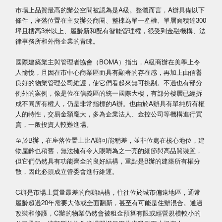
市場上品質最高的辦公空間被認為是A級。整體而言，A辦具備以下
條件，座落位置在主要辦公商圈、整棟為單一產權、單層面積達300
坪且樓高3米以上、屋齡新和配有智能管理權，很受到金融機構、法
律事務所和外商企業的青睞。
國際建築業主與管理者協會（BOMA）指出，A級商辦在美學上令
人愉悅，且因在市中心商業區而具有顯著的存在感，再加上由信譽
良好的物業管理公司維護，使它們看起來無可挑剔。不過也有部分
例外的案例，像是位在信義區的統一國際大樓，有部分樓層已經拆
成不同所有權人，仍是非常指標的A辦。也由於A辦具有單純所有權
人的特性，交易金額龐大，多為企業法人、金控公司等機構進行買
賣，一般投資人較難進場。
至於B辦，在座落位置上比A辦可能稍差，並非位處在核心地位，建
物屋齡也稍舊，無法擁有令人眼睛為之一亮的細節與高品質裝置，
但它們仍然具有功能齊全的良好結構，重點是B辦的建築所有權分
散，因此必須成立管委會進行維運。
C辦是市場上質量最差的商辦結構，往往位於城市偏遠地區，通常
屋齡超過20年需要大修或全面翻新，甚至有可能是住辦混合。通過
改裝和修護，C辦的物業仍然會被租金預算有限或經營規模較小的