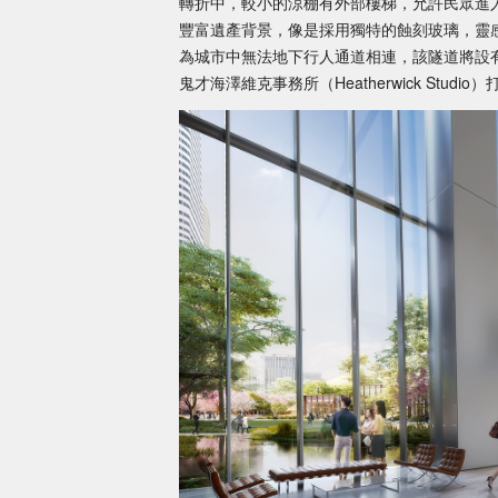
轉折中，較小的涼棚有外部樓梯，允許民眾進
豐富遺產背景，像是採用獨特的蝕刻玻璃，靈
為城市中無法地下行人通道相連，該隧道將設
鬼才海澤維克事務所（Heatherwick Stu