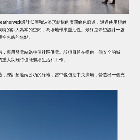
區，Heatherwick設計低層和波浪形結構的廣闊綠色廊道，通過使用類似
獨特的以人為本的空間，為場地帶來靈活性。最終是希望設計一處
觀空忽略的焦點。
術，專用發電站為整個社區供電。該項目旨在提供一個安全的城
的重大災難時也能繼續生活和工作。
蓋，總計超過兩公頃的綠地，當中也包括中央廣場，營造出一個充