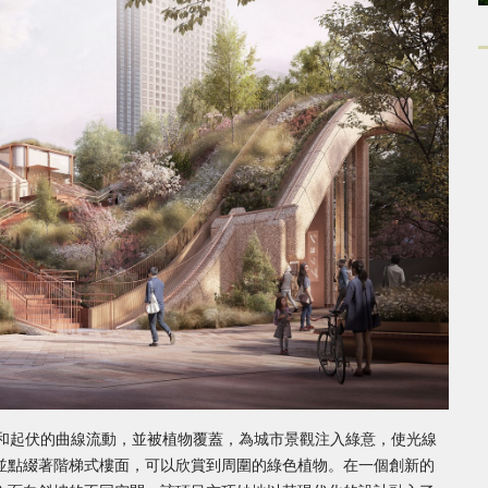
柔和起伏的曲線流動，並被植物覆蓋，為城市景觀注入綠意，使光線
並點綴著階梯式樓面，可以欣賞到周圍的綠色植物。在一個創新的