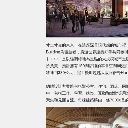
寸土寸金的東京，在這座深具現代感的城市裡，
Building為領航者，廣邀世界建築好手共
ト）中，是以強調綠地為重點的大規模城市重建計畫，三棟高
所負責，預計擁有150間店鋪的零售空間則交由日本
將達到330公尺，完工後即超越大阪阿倍野Har
總體設計方案將包括辦公室、住宅、酒店、國
中，包括工作、學習、娛樂、互動和放鬆等用
聚集和見面交流。每棟建築將由一條700米長