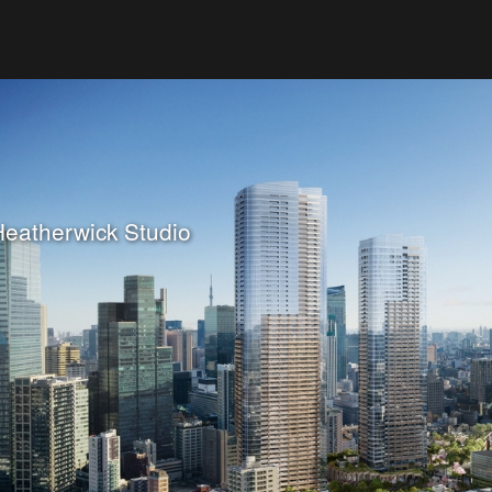
 Heatherwick Studio
畫