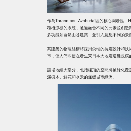
作為Toranomon-Azabudai區的核心開發
種植涼棚的系統，通過融合不同的元素並創造
多功能如自然山谷建築，並引入意想不到的景
其建築的物理結構將採用尖端的抗震設計和技
市，使人們即使在發生東日本大地震這種規模
該場地絕大部分，包括樓頂的空間將被綠化覆
滿樹木、鮮花和水景的無縫城市綠洲。