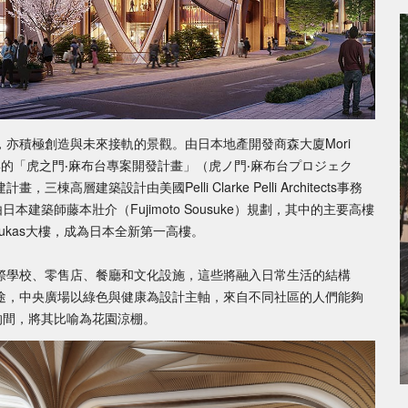
亦積極創造與未來接軌的景觀。由日本地產開發商森大廈Mori
同參與的「虎之門‧麻布台專案開發計畫」（虎ノ門‧麻布台プロジェク
層建築設計由美國Pelli Clarke Pelli Architects事務
建築師藤本壯介（Fujimoto Sousuke）規劃，其中的主要高樓
ukas大樓，成為日本全新第一高樓。
際學校、零售店、餐廳和文化設施，這些將融入日常生活的結構
途，中央廣場以綠色與健康為設計主軸，來自不同社區的人們能夠
的間，將其比喻為花園涼棚。