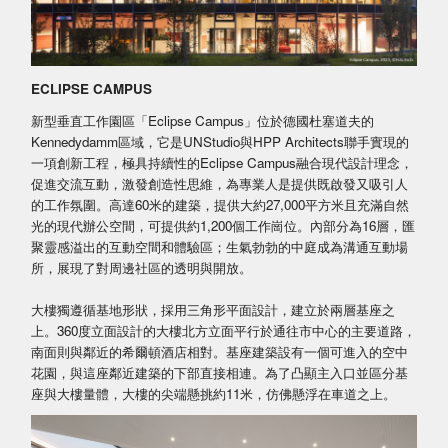
ECLIPSE CAMPUS
新型垂直工作園區「Eclipse Campus」位於德國杜塞道夫的
Kennedydamm區域，它是UNStudio與HPP Architects聯手實現的
一項創新工程，極具持續性的Eclipse Campus融合現代設計理念，
促進交流互動，激發創造性思維，為專業人是提供既啟發又吸引人
的工作氛圍。高達60米的建築，提供大約27,000平方米且充滿自然
光的現代辦公空間，可提供約1,200個工作崗位。內部分為16層，匯
聚靈感溢出的互動空間和體驗區；生氣勃勃的中庭成為溝通互動場
所，展現了對周邊社區的透明與開放。
大樓獨遵循基地形狀，採用三角形平面設計，建立於兩層基座之
上。360度立面設計的大樓北方立面平行於通往市中心的主要道路，
南面則與鄰近的希爾頓酒店相對。基座建築設有一個可進入的空中
花園，與這座鄰近建築的下部直接相連。為了凸顯主入口並區分基
座與大樓量體，大樓的尖端懸挑約11米，仿佛懸浮在車道之上。