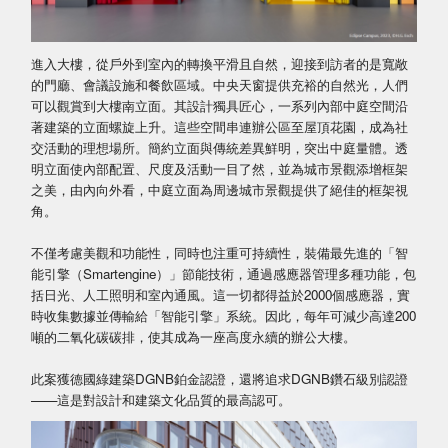
進入大樓，從戶外到室內的轉換平滑且自然，迎接到訪者的是寬敞
的門廳、會議設施和餐飲區域。中央天窗提供充裕的自然光，人們
可以觀賞到大樓南立面。其設計獨具匠心，一系列內部中庭空間沿
著建築的立面螺旋上升。這些空間串連辦公區至屋頂花園，成為社
交活動的理想場所。簡約立面與傳統差異鮮明，突出中庭量體。透
明立面使內部配置、尺度及活動一目了然，並為城市景觀添增框架
之美，由內向外看，中庭立面為周邊城市景觀提供了絕佳的框架視
角。
不僅考慮美觀和功能性，同時也注重可持續性，裝備最先進的「智
能引擎（Smartengine）」節能技術，通過感應器管理多種功能，包
括日光、人工照明和室內通風。這一切都得益於2000個感應器，實
時收集數據並傳輸給「智能引擎」系統。因此，每年可減少高達200
噸的二氧化碳碳排，使其成為一座高度永續的辦公大樓。
此案獲德國綠建築DGNB鉑金認證，還將追求DGNB鑽石級別認證
——這是對設計和建築文化品質的最高認可。