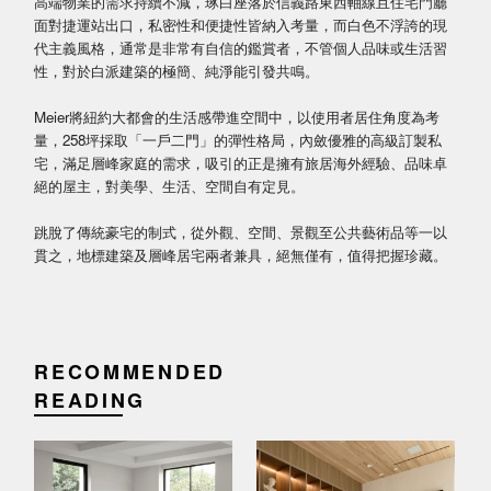
高端物業的需求持續不減，琢白座落於信義路東西軸線且住宅門廳
面對捷運站出口，私密性和便捷性皆納入考量，而白色不浮誇的現
代主義風格，通常是非常有自信的鑑賞者，不管個人品味或生活習
性，對於白派建築的極簡、純淨能引發共鳴。
Meier將紐約大都會的生活感帶進空間中，以使用者居住角度為考
量，258坪採取「一戶二門」的彈性格局，內斂優雅的高級訂製私
宅，滿足層峰家庭的需求，吸引的正是擁有旅居海外經驗、品味卓
絕的屋主，對美學、生活、空間自有定見。
跳脫了傳統豪宅的制式，從外觀、空間、景觀至公共藝術品等一以
貫之，地標建築及層峰居宅兩者兼具，絕無僅有，值得把握珍藏。
RECOMMENDED
READING