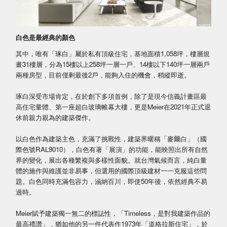
白色是最經典的顏色
其中，唯有「琢白」屬於私有頂級住宅，基地面積1,058坪，樓層規
畫31樓層，分為15樓以上258坪一層一戶、14樓以下140坪一層兩戶
兩種房型，目前僅剩最後2戶，能夠入住的機會，稍縱即逝。
琢白深受市場肯定，在於創下多項首例，除了是現今信義計畫區最
高住宅量體、第一座超白玻璃帷幕大樓，更是Meier在2021年正式退
休前親力親為的建築傑作。
以白色作為建築主色，充滿了挑戰性，建築界暱稱「麥爾白」（國
際色號RAL9010），白色有著「展演」的功能，能映照出所有自然
界的變化，展出各種繁複與多樣性面貌。就台灣氣候而言，純白量
體的施作與維護並非易事，但選用的國際頂級建材一一克服這些問
題。白色同時充滿包容力，涵納百川，即使50年後，依然經典不易
過時。
Meier賦予建築獨一無二的標誌性，「Timeless，是對我建築作品的
最高禮讚」，猶如他的另一件代表作1973年「道格拉斯住宅」，於