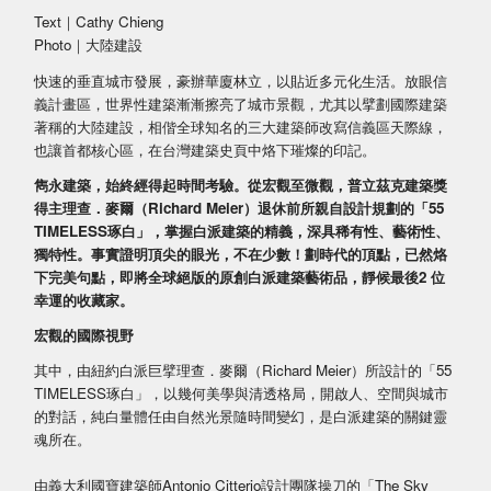
Text｜Cathy Chieng
Photo｜大陸建設
快速的垂直城市發展，豪辦華廈林立，以貼近多元化生活。放眼信
義計畫區，世界性建築漸漸擦亮了城市景觀，尤其以擘劃國際建築
著稱的大陸建設，相偕全球知名的三大建築師改寫信義區天際線，
也讓首都核心區，在台灣建築史頁中烙下璀燦的印記。
雋永建築，始終經得起時間考驗。從宏觀至微觀，普立茲克建築獎
得主理查．麥爾（Richard Meier）退休前所親自設計規劃的「55
TIMELESS琢白」，掌握白派建築的精義，深具稀有性、藝術性、
獨特性。事實證明頂尖的眼光，不在少數！劃時代的頂點，已然烙
下完美句點，即將全球絕版的原創白派建築藝術品，靜候最後2 位
幸運的收藏家。
宏觀的國際視野
其中，由紐約白派巨擘理查．麥爾（Richard Meier）所設計的「55
TIMELESS琢白」，以幾何美學與清透格局，開啟人、空間與城市
的對話，純白量體任由自然光景隨時間變幻，是白派建築的關鍵靈
魂所在。
由義大利國寶建築師Antonio Citterio設計團隊操刀的「The Sky