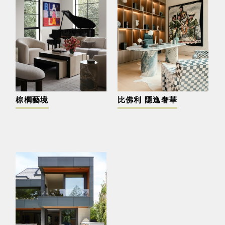
棕櫚藝境
比佛利 隱逸奢華