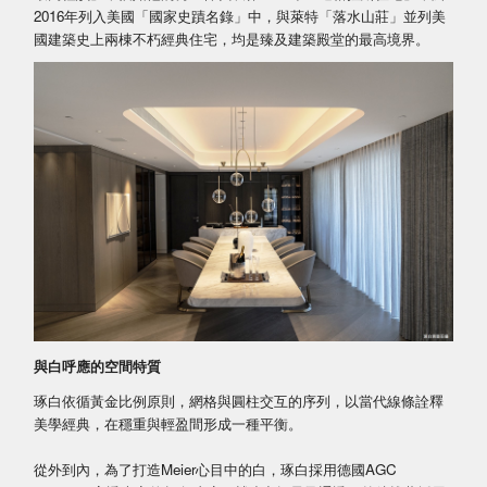
2016年列入美國「國家史蹟名錄」中，與萊特「落水山莊」並列美
國建築史上兩棟不朽經典住宅，均是臻及建築殿堂的最高境界。
與白呼應的空間特質
琢白依循黃金比例原則，網格與圓柱交互的序列，以當代線條詮釋
美學經典，在穩重與輕盈間形成一種平衡。
從外到內，為了打造Meier心目中的白，琢白採用德國AGC