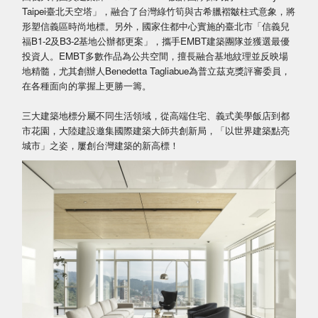
Taipei臺北天空塔」，融合了台灣綠竹筍與古希臘褶皺柱式意象，將
形塑信義區時尚地標。另外，國家住都中心實施的臺北市「信義兒
福B1-2及B3-2基地公辦都更案」，攜手EMBT建築團隊並獲選最優
投資人。EMBT多數作品為公共空間，擅長融合基地紋理並反映場
地精髓，尤其創辦人Benedetta Tagliabue為普立茲克獎評審委員，
在各種面向的掌握上更勝一籌。
三大建築地標分屬不同生活領域，從高端住宅、義式美學飯店到都
市花園，大陸建設邀集國際建築大師共創新局，「以世界建築點亮
城市」之姿，屢創台灣建築的新高標！