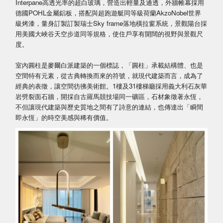
Interpane高透光率的超白玻璃，營造出輕量及通透，外牆帷幕採用
德國POHL金屬鋁板，搭配與超跑遊艇同等級荷蘭AkzoNobel世界
級烤漆，量身訂製訂製瑞士Sky frame落地橫拉窗系統，景觀陽台採
用美國大峽谷天空步道同等規格，使住戶享有開闊的視野與景觀尺
度。
室內圓柱是麥爾白派建築的一個標誌，「圓柱」承載結構體、也是
空間特有元素，從古典轉換而來的符號，就現代建築而言，成為了
經典的表徵，讓空間彷彿美術館。1樓及31樓梯廳採用義大利石灰華
岩劈裂面石牆，開採自古羅馬競技場同一礦區，石材象徵著永恆，
不但讓現代建築與歷史質地之間有了詩意的連結，也傳達出「瞬間
即永恆」的時空美感與稀有價值。