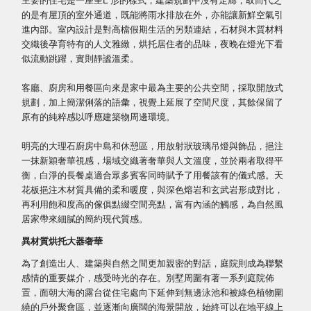
的是有屋頂的室外通道，既能將雨水排放在外，亦能讓新鮮空氣引
進內部。室內設計是對高檔假期生活的另類連結，石材與木質材料
交織後孕育特有的人文雅緻，烘托居住者的品味，夜晚在燈光下看
似流動跳躍，實則靜謐溫柔。
客廳、廚房和用餐區向來是家中最為主要的公共空間，採取開放式
規劃，加上簡潔俐落的語彙，視覺上延展了空間尺度，其餘保留了
原有的純粹感以呼應建築物周邊環境。
明亮的大理石廚房中島和休憩區，用放射狀玻璃吊燈與飾品，挹注
一抹新穎奢華視感，場域交織著奢華與人文溫度，並於兩者取得平
衡，白淨的長餐桌適合眾多賓客同時賦予了用餐該有的儀式感。天
花板挹注木材質具備的柔和暖度，與深色熔岩和玄武岩形成對比，
再利用飽和度高的傢俱點綴空間亮點，富有內涵的觸感，為自然風
居家帶來細膩的簡約現代質感。
異材質烘托大器奢華
為了創造出人、建築與自然之間更加親密的對話，庭院則成為聯繫
感情的重要媒介，感受時光的存在。別墅周圍有著一系列庭院佈
置，面朝大海的露台從住宅處向下延伸到無邊泳池和被綠色植物圍
繞的戶外聚會區，並逐漸向廣闊的海景開放，始終可以在地平線上