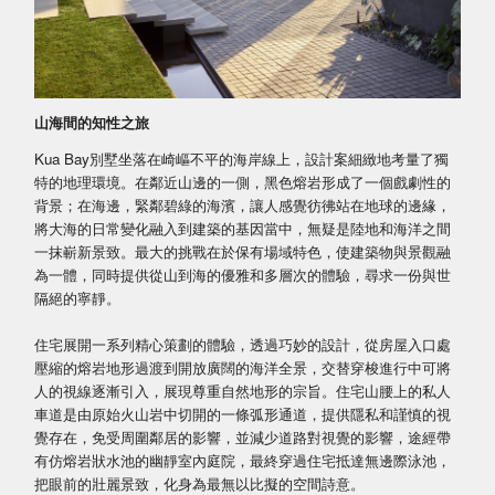
山海間的知性之旅
Kua Bay別墅坐落在崎嶇不平的海岸線上，設計案細緻地考量了獨
特的地理環境。在鄰近山邊的一側，黑色熔岩形成了一個戲劇性的
背景；在海邊，緊鄰碧綠的海濱，讓人感覺彷彿站在地球的邊緣，
將大海的日常變化融入到建築的基因當中，無疑是陸地和海洋之間
一抹嶄新景致。最大的挑戰在於保有場域特色，使建築物與景觀融
為一體，同時提供從山到海的優雅和多層次的體驗，尋求一份與世
隔絕的寧靜。
住宅展開一系列精心策劃的體驗，透過巧妙的設計，從房屋入口處
壓縮的熔岩地形過渡到開放廣闊的海洋全景，交替穿梭進行中可將
人的視線逐漸引入，展現尊重自然地形的宗旨。住宅山腰上的私人
車道是由原始火山岩中切開的一條弧形通道，提供隱私和謹慎的視
覺存在，免受周圍鄰居的影響，並減少道路對視覺的影響，途經帶
有仿熔岩狀水池的幽靜室內庭院，最終穿過住宅抵達無邊際泳池，
把眼前的壯麗景致，化身為最無以比擬的空間詩意。