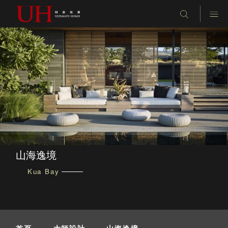
山海逸境
Kua Bay
首頁
-
大師設計
-
山海逸境