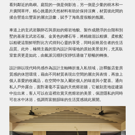
看到鄰近的島嶼。庭院的一側是倒影池，另一側是少量的樹木和一
片廣闊草坪。精心挑選的天然材料有助於保持涼爽，材質彼此間的
揉合營造出豐富的層次語彙，賦予了海島度假般的氛圍。
車道上的玄武岩鵝卵石與原始的熔岩地貌、製作成懸浮的台階和別
墅的基座玄武岩石板、金黃色的礫石等，將精緻混以粗獷、柔軟配
以粗硬這類鮮明對比方式得到心靈的享受，同時反映居住者的生活
品質。此外，極簡主義的室內設計與場地的原始美景並列，尤其臥
室套房更是如此，由氣派沉穩到安靜恬適做了順暢的轉換。
設計師以現代時尚感作為設計主軸轉折進入私領域，詮釋飯店套房
質感的休憩環境，藉由不同材質表現出空間的層次與表情，再放上
個人喜愛的收藏品，在空間中加入屬於個人的味道與小驚喜。通向
私人戶外露台，面對著毫不妥協的天然熔岩牆，它被刻意地從建築
中拉出來，客人可以在這裡欣賞天然熔岩的美景，保證隱私的同時
可在水中沐浴，低調而富饒韻味的生活質感就此展開。