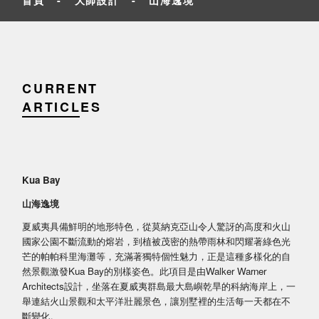
CURRENT
ARTICLES
Kua Bay
山海逸境
夏威夷具備鮮明的地形特色，從莫納克亞山令人驚訝的高度和火山
國家公園不斷流動的熔岩，到植被茂密的熱帶雨林和閃耀著綠色光
芒的帕帕科里海灘等，充滿著獨特個性魅力，正是這種多樣化的自
然景觀激發Kua Bay的別樣姿色。此項目是由Walker Warner
Architects設計，坐落在夏威夷群島最大島嶼乾旱的科納海岸上，一
舉連結火山景觀和太平洋壯麗景色，讓別墅裡的生活每一天都在不
斷變化。