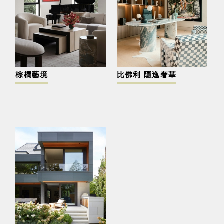
棕櫚藝境
比佛利 隱逸奢華