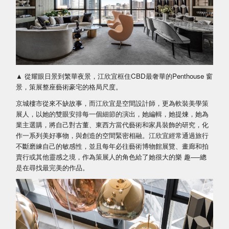
▲ 從耀眼日景到繁華夜景，江欣宜框住CBD最奢華的Penthouse 窗
景，策展整座藝術豪宅的格局尺度。
京城樓市從來不缺故事，而江欣宜是空間設計師，更為軟裝美學策
展人，以她的雙眼安排每一個細節的演出，她編輯，她提煉，她為
業主選購，將自己對古董、東西方當代藝術和家具裝飾的研究，化
作一系列美好事物，與創造的空間緊密相融。江欣宜經常通過旅行
不斷磨練自己的敏感性，並且每年必往藝術博物館展覽、畫廊和拍
賣行或其他靈感之境，作為策展人的角色給了她很大的樂 趣──總
是在尋找最完美的作品。