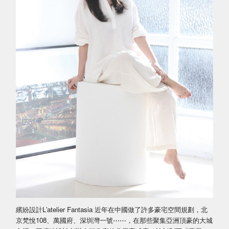
繽紛設計L′atelier Fantasia 近年在中國做了許多豪宅空間規劃，北
京梵悅108、萬國府、深圳灣一號⋯⋯，在那些聚集亞洲頂豪的大城