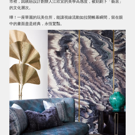
市裡，因繽紛設計創辦人江欣宜的美學高感度，被刻劃下「藝居」
的文化層次。
嘩！一座華麗的玩美住所，能讓視線流動如拉開帷幕瞬間，留在眼
中的畫面盡是經典，永恆驚豔。