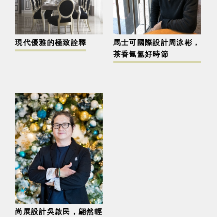
現代優雅的極致詮釋
馬士可國際設計周泳彬，
茶香氤氳好時節
尚展設計吳啟民，翩然輕