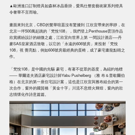
▲歐洲進口訂制燈具如森林冰晶垂掛，愛馬仕整套藝術家系列燈具
令奢華不言而喻。
畫面來到北京，CBD的繁華喧囂沒有驚擾到 江欣宜帶來的寧靜，在
北京一坪500萬起跳的「梵悅108」，我們登上Penthouse雲頂作品
欣賞繽紛設計的細微之處，江欣宜向世界上第 一間設計酒店──丹
麥SAS皇家酒店致敬，以它的「永遠的606號房」來投射「梵悅
108」視 覺亮點，例如606號房最經典的蛋椅，成了豪宅畫龍點睛之
作。
「梵悅108」是中國的先驅 豪宅，有著不從眾的器度，為紐約地標
—— 華爾道夫酒店豪宅設計師Yabu Pushelberg （雅 布＆普歇爾伯
格）在北京的第一座住宅設計案，這也是江欣宜與雅布組合的第一
次合作，窗外的國貿橋「黃金十字」川流不息燈火輝煌，窗內的壯
志情懷化作詩意篇篇。