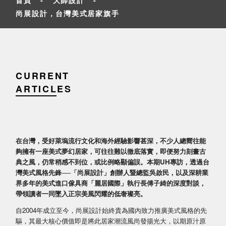
尚展設計，台灣美式居家旗手
CURRENT
ARTICLES
在台灣，受好萊塢流行文化和海外經驗影響甚深，不少人總嚮往能
夠擁有一座美式夢幻居家，可往往難以徹底落實，即便努力刻畫古
典之風，仍常稍感不到位，或比例略顯偏誤。本期UH專訪，透過台
灣美式風格先鋒──「尚展設計」創辦人暨總監吳啟民，以及深耕業
界多年的美式進口傢具商「麗居國際」執行長傅子綺的深度對談，
帶領讀者一同墜入正宗美風閃耀的低奢璨亮。
自2004年成立至今，尚展設計始終貴為國內致力推廣美式風格的先
驅，其最大核心價值即是將此居家潮流風尚發揚光大，以期原汁原