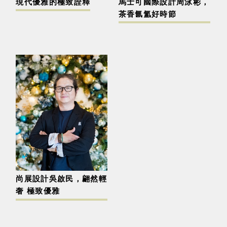
現代優雅的極致詮釋
馬士可國際設計周泳彬，
茶香氤氳好時節
尚展設計吳啟民，翩然輕
奢 極致優雅