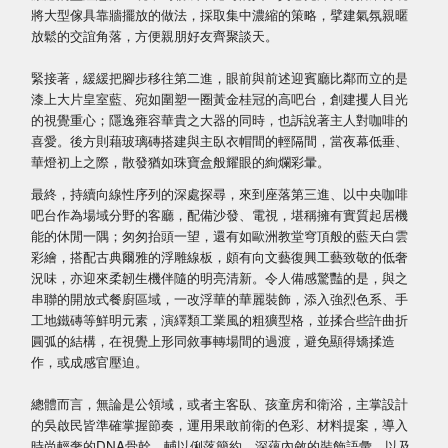
將大型傢具靠牆擺放的做法，採取集中濃縮的策略，擘建氣氛親暱
放鬆的交誼角落，方便親朋好友齊聚談天。
緊接著，緩緩把腳步移往第二進，眼前與前述迎賓廳比鄰而立的是
漆上大片皇室藍、宛如圍塑一圈黃金桂冠的高吧台，創建攫人目光
的視覺重心；隱逸雍容華貴之大器的同時，也訴說著主人對咖啡的
喜愛。後方則藉玻璃磚搭建與主臥衣帽間的輕隔間，當夜幕低垂、
華燈初上之際，散發猶如珠寶盒般耀眼的絢爛彩暈。
最終，持續向線性序列的深處探尋，來到座落第三進、以中央咖啡
吧台作為場域分野的客廳，配備沙發、電視，堪稱擁有實質起居機
能的休閒一隅；匆匆抬頭一望，還有如歐洲教堂穹頂般的藍天白雲
彩繪，搭配古典爾雅的浮雕線板，頗有向文藝復興工藝致敬的低奢
況味，亦迎來柔韌生機伴隨的明亮清新。令人備感驚豔的是，與之
串聯的開放式餐廚區域，一改浮華的華麗裝飾，添入強烈色系、手
工地鐵磚等鮮明元素，演繹類工業風的粗獷型格，並揉合些許曲折
圓弧的結構，在視覺上形同敘事轉場間的過渡，避免顯得矯揉造
作，或成感官壓迫。
總體而言，無論是公領域，或者主客臥、孩童房和衛浴，主掌設計
的吳啟民皆準確掌握節奏，運用果敢前衛的色彩、材料提案，導入
時尚輕奢的DNA骨幹，輔以俐落簡約、深蘊內斂的裝飾語彙，以及