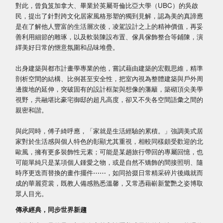
對此，曾負笈加拿大、畢業於英屬哥倫比亞大學（UBC）的吳啟
民，提出了針對跨文化居家風格形塑的獨到見解，認為美的真諦應
是在了解他人豐富的生活層次後，凌駕設計之上的精神價值，再妥
善利用細節的雕琢，以及軟裝陳設布置、傢具傢飾整合等鋪陳，演
繹美好日常的愜意氛圍和品味堆疊。
出身建築與都市計畫學專業的他，嘗試藉由建築的宏觀思維，精準
剖析空間的結構、比例甚至安全性，把室內視為整體建築與戶外周
邊腹地的延伸，突破固有的設計框架與想像的藩籬，築砌頂尖美學
視野，共融堪比豪宅御邸的超凡高度，卻又不失各空間語彙之間的
親密和諧。
與此同時，傅子綺呼應，「家就是生活經驗的累積。」強調美式居
家對於生活感與個人特色的彰顯尤其重視，相較同樣頗受歡迎的北
歐風，擁有更多裝飾性元素；可能是某趟旅行帶回的專屬回憶，也
可能單純只是某項個人鍾愛之物，或是自然不矯飾的間接照明、隨
時序更迭而替換的畫作擺件⋯⋯，如同拾掇日常精采碎片後織就而
成的華麗霓裳，既教人備感熟悉溫馨，又常憑藉嶄新驚艷之姿博取
眾人目光。
傳承經典，同步世界新趨