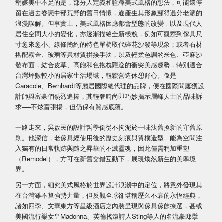
稍嫌美中不足的是，部分人定義和詮釋美式風格的想法，可能還停
留在過去眷戀中部荒野的舊日情懷，遂產生其形象顯得過分老派的
浪漫誤解。但事實上，美式風格因應都會型態的改變，以及現代人
居住空間大小的變化，亦逐漸描繪全新樣貌，例如可觀察到傢具尺
寸愈來愈小、線條簡約的特色單椅取代碎花沙發等現象；或者石材
搭配霧金、玻璃等異材質拼接手法，以及輕柔色調的米色、亞麻沙
發布面，結合皮草、高飽和色抱枕隱逸的衝突美感趨勢，特別適合
台灣坪數較小的居家生活場域，輕鬆營造休憩舒心。像是
Caracole、Bernhardt等麗居國際總代理的品牌，便在國際間屢獲設
計師與富豪們熱烈追捧，其輕奢時尚即巧妙揭示層峰人士的品味訴
求──不炫富張揚，但仍保有質感底蘊。
一路走來，吳啟民的設計哲學倒從不拘泥於一味汰舊換新的守舊原
則。他深信，老傢具經使用後的歷史刻痕與質樸造型，能為空間注
入獨有的日常軌跡與隨之昇華的不滅靈魂，因此僅需稍加重塑
（Remodel），方可在新舊交錯互動下，展現煥然新生的美學境
界。
另一方面，細究美式風格於世界設計浪潮中的定位，將意外發現其
在台灣雖不算強勢力量，但反觀全球卻堪稱歷久不衰的永恆經典，
諸如四季、文華東方等星級酒店之內裝呈現與傢具傢飾揀選，甚或
美國流行樂女皇Madonna、英倫搖滾詩人Sting等人的名流豪邸擘