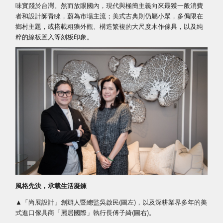
味實踐於台灣。然而放眼國內，現代與極簡主義向來最獲一般消費
者和設計師青睞，蔚為市場主流；美式古典則仍屬小眾，多侷限在
鄉村主題，或搭載粗獷外觀、構造繁複的大尺度木作傢具，以及純
粹的線板置入等刻板印象。
風格先決，承載生活凝鍊
▲「尚展設計」創辦人暨總監吳啟民(圖左)，以及深耕業界多年的美
式進口傢具商「麗居國際」執行長傅子綺(圖右)。