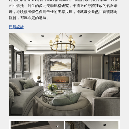
相互烘托、混生的多元美學風格研究，平衡過於浮誇狂放的氣派豪
奢，亦映襯出特色傢具最佳的美感尺度，造就每次驀然回首或轉角
輕瞥，都屬命定的邂逅。
尚展設計