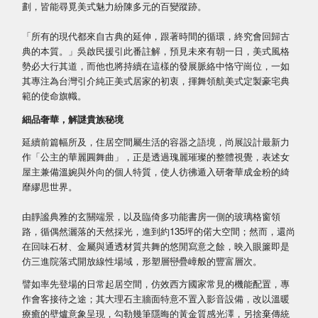
劃，皆能尋覓美式魅力紛陳多元的百變蹤跡。
「所有的現代都來自古典的延伸，跟著時間的循環，終究會回歸古
典的本質。」吳啟民援引此番註解，預見未來有朝一日，美式風格
勢必大行其道，而他也將持續在這樣的發展脈絡中恪守崗位，一如
其專注為台灣引介純正美式居家的初衷，揮舞領航美式定製豪宅典
範的使命旗幟。
細品奢華，解謎貴族秘境
延續前篇幅所及，住居空間屬生活的容器之語境，尚展設計最新力
作「公主的華麗圓舞曲」，正是透過瑰麗璀璨的整體視覺，表述女
屋主兼備溫婉與外向的個人特質，使人彷彿遁入研奢華成金粉的綺
靡繆思世界。
由靜謐典雅的玄關端景，以及臨倚多功能書房一側的玻璃格窗領
路，循偶然灑落的天然採光，進到約135坪的偌大空間；然而，還尚
在回味石材、金屬與通透材質共舞的悠閒寫意之餘，映入眼簾即是
仿三進院落式開放線性場域，形塑層巒疊嶂般的豐富層次。
譬如率先登場的日常起居空間，仿效西方國家常見的機能配置，專
作會客接待之途；其大理石主牆面特意不置入影音設備，改以溫暖
療癒的壁爐意象呈現，勾勒幾筆隱晦的黃金質感光澤，另捨棄傳統