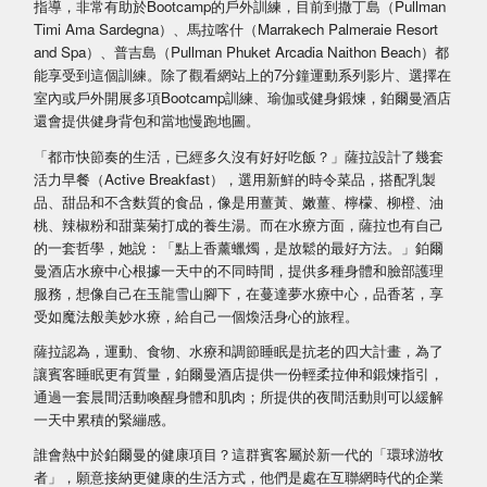
指導，非常有助於Bootcamp的戶外訓練，目前到撒丁島（Pullman
Timi Ama Sardegna）、馬拉喀什（Marrakech Palmeraie Resort
and Spa）、普吉島（Pullman Phuket Arcadia Naithon Beach）都
能享受到這個訓練。除了觀看網站上的7分鐘運動系列影片、選擇在
室內或戶外開展多項Bootcamp訓練、瑜伽或健身鍛煉，鉑爾曼酒店
還會提供健身背包和當地慢跑地圖。
「都市快節奏的生活，已經多久沒有好好吃飯？」薩拉設計了幾套
活力早餐（Active Breakfast），選用新鮮的時令菜品，搭配乳製
品、甜品和不含麩質的食品，像是用薑黃、嫩薑、檸檬、柳橙、油
桃、辣椒粉和甜葉菊打成的養生湯。而在水療方面，薩拉也有自己
的一套哲學，她說：「點上香薰蠟燭，是放鬆的最好方法。」鉑爾
曼酒店水療中心根據一天中的不同時間，提供多種身體和臉部護理
服務，想像自己在玉龍雪山腳下，在蔓達夢水療中心，品香茗，享
受如魔法般美妙水療，給自己一個煥活身心的旅程。
薩拉認為，運動、食物、水療和調節睡眠是抗老的四大計畫，為了
讓賓客睡眠更有質量，鉑爾曼酒店提供一份輕柔拉伸和鍛煉指引，
通過一套晨間活動喚醒身體和肌肉；所提供的夜間活動則可以緩解
一天中累積的緊繃感。
誰會熱中於鉑爾曼的健康項目？這群賓客屬於新一代的「環球游牧
者」，願意接納更健康的生活方式，他們是處在互聯網時代的企業