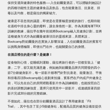
保持安適與健康的特色服務──入住鉑爾曼酒店，可以體驗到她設計
的四種功能性主題的健康食品及飲品，包含能量激活、抗衰老、排
毒以及均衡，都是薩拉的獨家秘方。
健康是不容忽視的議題，即便是在需要極度放鬆的旅行，也期待能
在過程中排去身心靈的廢料，讓全身煥然一新。作為美國海軍TRX
訓練的教練，薩拉早在幾年前就將Bootcamp融入其健身計劃，並將
這種健身方式作為鉑爾曼健康項目的靈感來源，具體來說，
Bootcamp對鉑爾曼的忠實旅人影響深遠，入住鉑爾曼酒店的賓客可
以挑戰身體極限，即便出門在外，也能關愛自己的身體。
在酒店裡住的是什麼？是健康！
從食物到心情，從睡眠到運動，薩拉將旅行者的一切都安裝上「健
康」二字，卻又能充滿意趣，例如她與鉑爾曼品牌共同開發的四小
節7分鍾健身影片，每一節影片都專門針對抗衰老、能量激活、平衡
和排毒四項Bootcamp核心規劃來拍攝，賓客們在戶內或戶外健身之
前，可以先在自己的房間裡觀看影片作為訓練輔助，也能按照自己
的喜好調整訓練強度，選擇只使用其中一節影片，或連續跟著四節
影片完成30分鐘的完整鍛鍊。
不僅如此，薩拉也在部分鉑爾曼酒店設計了專用健康道「Fit
Trail」，其中包含了至少5個健身站，配備高品質的健身設備並提供