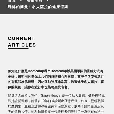
玩轉鉑爾曼！名人薩拉的健康假期
CURRENT
ARTICLES
你知道什麼是Bootcamp嗎？Bootcamp以美國軍隊的訓練方式為
基礎，最初用於增強士兵們的身體和心理素質，其中包含交替進行
的有氧和增肌運動，因此運動強度非常高，透過健身名人薩拉．霍
伊的規劃，讓你在旅行中也能養生抗衰老。
健身名人薩拉．霍伊（Sarah Hoey）是一位私人教練、健身模特兒
和持證營養師，她曾在10年前被診斷出罹患癌症，如今，已經戰勝
病魔的她一直在設計和教導健身和瑜伽課程，成為了鉑爾曼酒店集
團的健康大使。她為鉑爾曼新一代旅行者們設計了一系列在旅途中