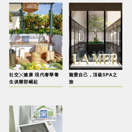
社交╳健康 現代奢華養
寵愛自己，頂級SPA之
生俱樂部崛起
旅