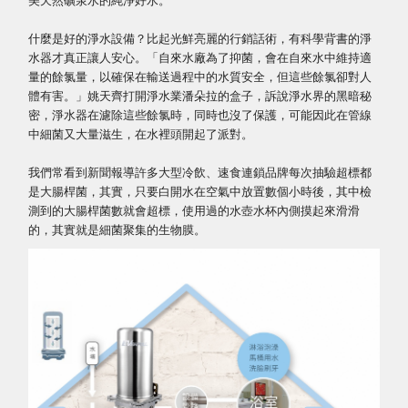
什麼是好的淨水設備？比起光鮮亮麗的行銷話術，有科學背書的淨
水器才真正讓人安心。「自來水廠為了抑菌，會在自來水中維持適
量的餘氯量，以確保在輸送過程中的水質安全，但這些餘氯卻對人
體有害。」姚天齊打開淨水業潘朵拉的盒子，訴說淨水界的黑暗秘
密，淨水器在濾除這些餘氯時，同時也沒了保護，可能因此在管線
中細菌又大量滋生，在水裡頭開起了派對。
我們常看到新聞報導許多大型冷飲、速食連鎖品牌每次抽驗超標都
是大腸桿菌，其實，只要白開水在空氣中放置數個小時後，其中檢
測到的大腸桿菌數就會超標，使用過的水壺水杯內側摸起來滑滑
的，其實就是細菌聚集的生物膜。