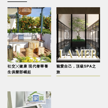
社交╳健康 現代奢華養
寵愛自己，頂級SPA之
生俱樂部崛起
旅