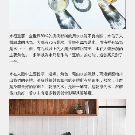
水很重要，全世界80%的疾病都與飲用水水質不良有關，水佔了人
體組成的70%、大腦有75%是水、骨頭有22%是水、血液裡有92%
是水⋯⋯，但，有九成以上的人無法精確回答出「水在人體扮演的
主要角色」，多半以為水只是作為「運輸」的功能，這答案只對了
一半。
水在人體中主要扮演「溶媒」角色，藉由水的流動，可溶解廢物排
出我們的身體、溶解營養與氧氣供給身體所有的細胞，那麼，什麼
是身體最好的溶劑？「乾淨的水」是唯一解答。愈乾淨的水，溶解
能力愈好，若水中有過多雜質就會影響其溶解度。