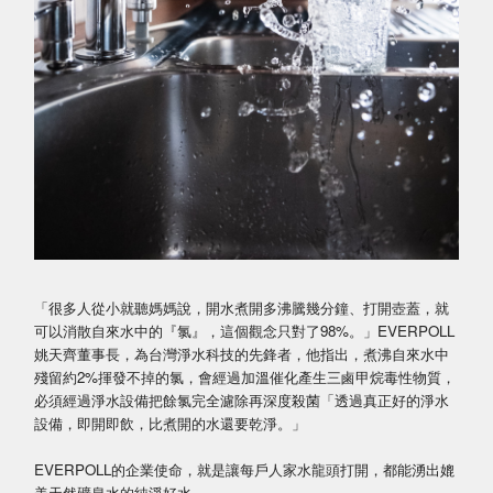
「很多人從小就聽媽媽說，開水煮開多沸騰幾分鐘、打開壺蓋，就
可以消散自來水中的『氯』，這個觀念只對了98%。」EVERPOLL
姚天齊董事長，為台灣淨水科技的先鋒者，他指出，煮沸自來水中
殘留約2%揮發不掉的氯，會經過加溫催化產生三鹵甲烷毒性物質，
必須經過淨水設備把餘氯完全濾除再深度殺菌「透過真正好的淨水
設備，即開即飲，比煮開的水還要乾淨。」
EVERPOLL的企業使命，就是讓每戶人家水龍頭打開，都能湧出媲
美天然礦泉水的純淨好水。