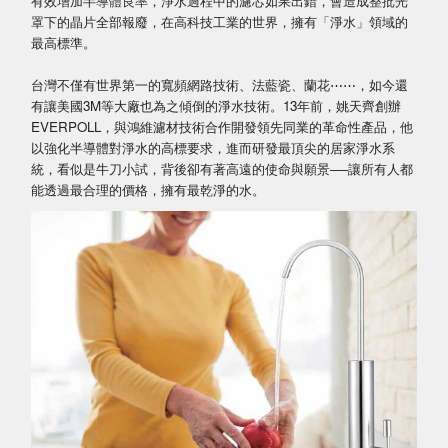
有效增加半導體良率，淨水過程中的濾芯如果出錯，會造成整批光
罩下的晶片全部報廢，在高科技工業的世界，擁有「淨水」領域的
最高標準。
台灣不僅有世界第一的寬頻網路技術、法藍瓷、蘭花⋯⋯，如今還
有讓美國3M等大廠也為之傾倒的淨水技術。13年前，姚天齊創辦
EVERPOLL，與鴻維濾材技術合作開發領先同業的革命性產品，他
以強化半導體對淨水的高標要求，進而研發最頂尖的居家淨水系
統，看似是牛刀小試，背後卻有著高遠的使命與願景──讓所有人都
能透過最合理的價格，擁有最乾淨的水。