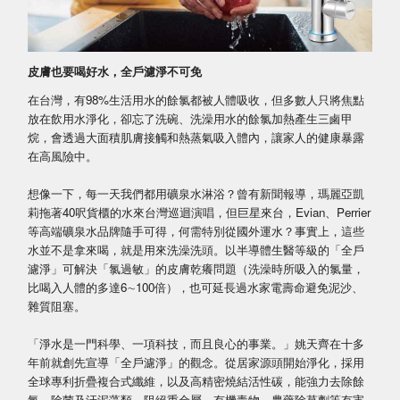
皮膚也要喝好水，全戶濾淨不可免
在台灣，有98%生活用水的餘氯都被人體吸收，但多數人只將焦點
放在飲用水淨化，卻忘了洗碗、洗澡用水的餘氯加熱產生三鹵甲
烷，會透過大面積肌膚接觸和熱蒸氣吸入體內，讓家人的健康暴露
在高風險中。
想像一下，每一天我們都用礦泉水淋浴？曾有新聞報導，瑪麗亞凱
莉拖著40呎貨櫃的水來台灣巡迴演唱，但巨星來台，Evian、Perrier
等高端礦泉水品牌隨手可得，何需特別從國外運水？事實上，這些
水並不是拿來喝，就是用來洗澡洗頭。以半導體生醫等級的「全戶
濾淨」可解決「氯過敏」的皮膚乾癢問題（洗澡時所吸入的氯量，
比喝入人體的多達6∼100倍），也可延長過水家電壽命避免泥沙、
雜質阻塞。
「淨水是一門科學、一項科技，而且良心的事業。」姚天齊在十多
年前就創先宣導「全戶濾淨」的觀念。從居家源頭開始淨化，採用
全球專利折疊複合式纖維，以及高精密燒結活性碳，能強力去除餘
氯、除菌及汙泥藻類，阻絕重金屬、有機毒物、農藥除草劑等有害