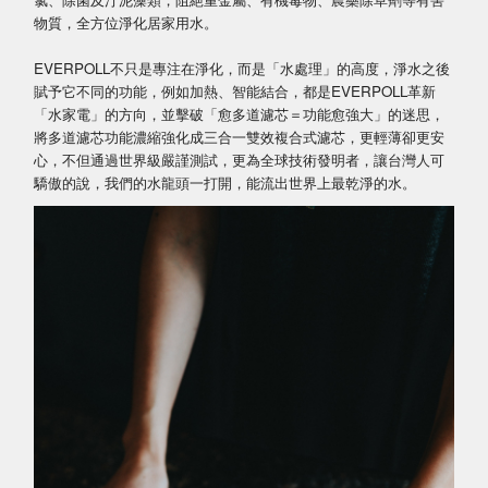
物質，全方位淨化居家用水。
EVERPOLL不只是專注在淨化，而是「水處理」的高度，淨水之後
賦予它不同的功能，例如加熱、智能結合，都是EVERPOLL革新
「水家電」的方向，並擊破「愈多道濾芯＝功能愈強大」的迷思，
將多道濾芯功能濃縮強化成三合一雙效複合式濾芯，更輕薄卻更安
心，不但通過世界級嚴謹測試，更為全球技術發明者，讓台灣人可
驕傲的說，我們的水龍頭一打開，能流出世界上最乾淨的水。