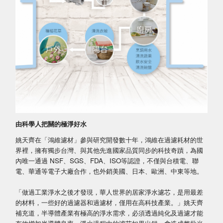
由科學人把關的極淨好水
姚天齊在「鴻維濾材」參與研究開發數十年，鴻維在過濾耗材的世
界裡，擁有獨步台灣、與其他先進國家品質同步的科技奇蹟，為國
內唯一通過 NSF、SGS、FDA、ISO等認證，不僅與台積電、聯
電、華通等電子大廠合作，也外銷美國、日本、歐洲、中東等地。
「做過工業淨水之後才發現，華人世界的居家淨水濾芯，是用最差
的材料，一些好的過濾器和過濾材，僅用在高科技產業。」姚天齊
補充道，半導體產業有極高的淨水需求，必須透過純化及過濾才能