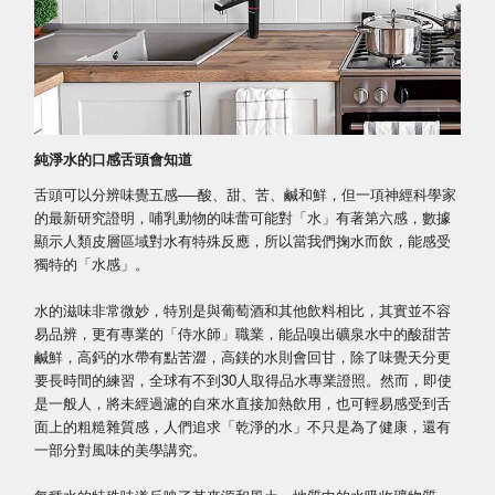
純淨水的口感舌頭會知道
舌頭可以分辨味覺五感──酸、甜、苦、鹹和鮮，但一項神經科學家
的最新研究證明，哺乳動物的味蕾可能對「水」有著第六感，數據
顯示人類皮層區域對水有特殊反應，所以當我們掬水而飲，能感受
獨特的「水感」。
水的滋味非常微妙，特別是與葡萄酒和其他飲料相比，其實並不容
易品辨，更有專業的「侍水師」職業，能品嗅出礦泉水中的酸甜苦
鹹鮮，高鈣的水帶有點苦澀，高鎂的水則會回甘，除了味覺天分更
要長時間的練習，全球有不到30人取得品水專業證照。然而，即使
是一般人，將未經過濾的自來水直接加熱飲用，也可輕易感受到舌
面上的粗糙雜質感，人們追求「乾淨的水」不只是為了健康，還有
一部分對風味的美學講究。