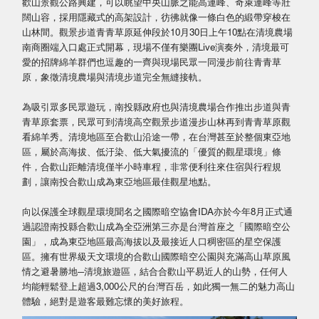
歡山景觀公路興建，可以眺望中央山脈之能高連峰、奇萊連峰等壯
闊山容，採用隱藏式的高架設計，彷彿就像一條白色的緞帶穿梭在
山林間。觀景步道青青草原延伸段於10月30日上午10點在清境農場
南商圈端入口處正式開幕，現場不僅有樂團Live演奏外，清境最可
愛的招牌綿羊群們也逗趣的一齊與現場民眾一同漫步前往青青草
原，象徵清境農場與清境步道完全無縫接軌。
為吸引眾多民眾遊玩，南投縣政府也與清境農場合作推出步道與青
青草原套票，民眾可到清境高空觀景步道漫步山林再到青青草原觀
看綿羊秀。清境地區至合歡山沿途一帶，在台灣甚至於整個東亞地
區，屬於高海拔、低汙染、低大氣擾流的「優質的觀星環境」條
件，合歡山距離清境僅半小時車程，非常便利往來住宿與行程規
劃，讓南投合歡山成為東亞地區最佳觀星地點。
向以保護全球觀星環境聞名之國際暗空協會IDA亦於今年8月正式通
過認證南投縣合歡山成為全亞洲第三亦是台灣首座之「國際暗空公
園」，成為東亞地區最高海拔以及最接近人口稠密區的星空保護
區。擁有世界級天文環境的合歡山國際暗空公園與充滿高山草原風
情之避暑勝地─清境旅遊區，結合合歡山平易近人的山勢，任何人
均能輕鬆登上超過3,000公尺的台灣百岳，如此獨一無二的魅力高山
體驗，絕對是遊客最難忘懷的美好旅程。