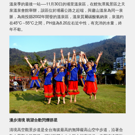
溫泉季的最後一站──11月30日的埔里溫泉區，在鯉魚潭風景區之天
泉溫泉會館舉辦，該區位於埔霧公路之起端，與廬山溫泉為同一泉
脈，為南投縣2002年開發的溫泉區，溫泉質屬碳酸氫鈉泉，泉溫約
在45℃∼55℃之間，PH值為8.20左右近中性，有充沛的水量，終
年不歇。
漫步清境 眺望合歡閃爍群星
清境高空觀景步道是全台海拔最高的無障礙高山空中步道，沿著合