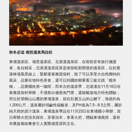
秋冬必追 南投溫泉馬拉松
東埔溫泉區、埔里溫泉區、北港溪溫泉區，在南投皆有旅行擁護
者，各自精采，北港溪溫泉區算是南投較新開發的溫泉區，位於惠
蓀林場風景線上，緊鄰著泰雅渡假村，除了可以享受大自然獨特的
風采、品嘗在地特色美食，還可以到國姓鄉看看三級古蹟「糯米
橋」，品嘗國姓第一咖啡，而本次的溫泉季，北港溪在11月16日在
泰雅渡假村舉辦，不僅祭出優惠免門票，還能暢遊地方特色體驗；
而位於望鄉山山麓的東埔溫泉，就在壯麗玉山的山腳下，海拔約為
1,200公尺，溫泉屬於弱鹼性碳酸泉，其PH值為7.5∼8.5之間，屬於
純天然的原汁溫泉，東埔溫泉季設在11月23日在東埔國小舉辦，當
日舉辦火把浴衣踩街，穿著浴衣，拿著火把，體驗東埔風情，還有
布農族風味餐會引人實際感受原民文化。