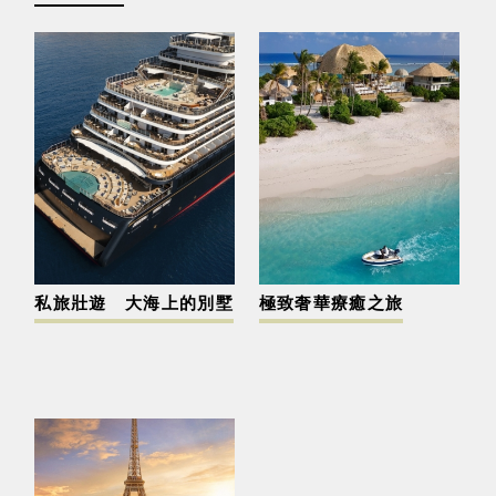
私旅壯遊 大海上的別墅
極致奢華療癒之旅