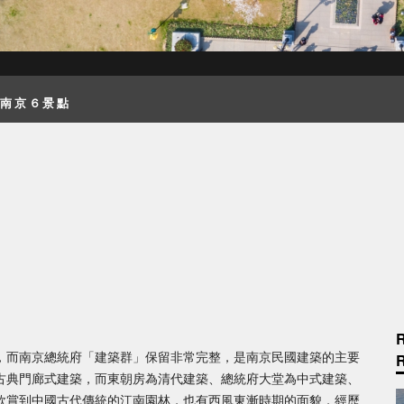
典南京６景點
，而南京總統府「建築群」保留非常完整，是南京民國建築的主要
古典門廊式建築，而東朝房為清代建築、總統府大堂為中式建築、
欣賞到中國古代傳統的江南園林，也有西風東漸時期的面貌，經歷