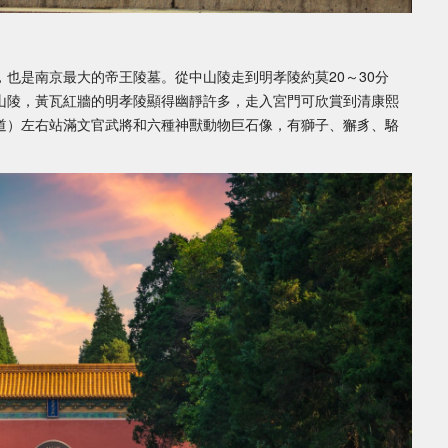
也是南京最大的帝王陵墓。從中山陵走到明孝陵約莫20～30分
山陵，黃瓦紅牆的明孝陵顯得幽靜許多，走入宮門可欣賞到清康熙
道）左右站滿文官武將和六種神獸動物巨石像，有獅子、獬豸、駱