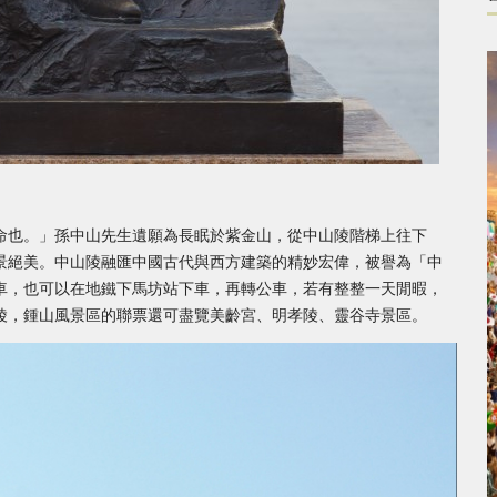
命也。」孫中山先生遺願為長眠於紫金山，從中山陵階梯上往下
景絕美。中山陵融匯中國古代與西方建築的精妙宏偉，被譽為「中
車，也可以在地鐵下馬坊站下車，再轉公車，若有整整一天閒暇，
陵，鍾山風景區的聯票還可盡覽美齡宮、明孝陵、靈谷寺景區。