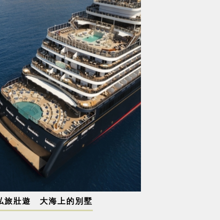
私旅壯遊 大海上的別墅