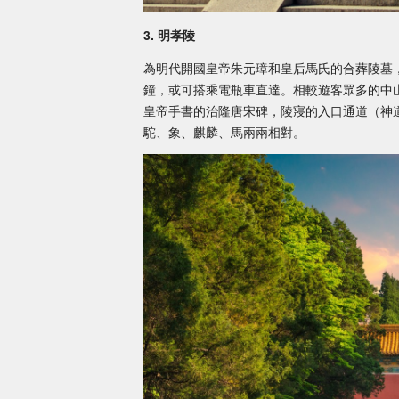
3. 明孝陵
為明代開國皇帝朱元璋和皇后馬氏的合葬陵墓，
鐘，或可搭乘電瓶車直達。相較遊客眾多的中
皇帝手書的治隆唐宋碑，陵寢的入口通道（神
駝、象、麒麟、馬兩兩相對。