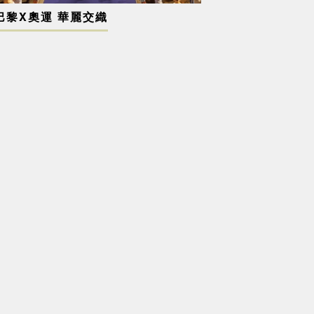
巴黎X奧運 華麗交織