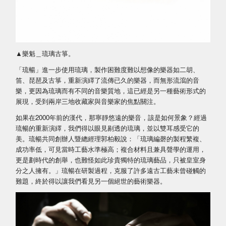
▲樂魁＿琉璃古箏。
「琉暢」進一步使用琉璃，製作困難度難以想像的樂器如二胡、
笛、琵琶及古箏，重新演繹了流傳已久的樂器，而無形流瀉的音
樂，更因為琉璃而有不同的音樂質地，這已經是另一種藝術形式的
展現，受到兩岸三地收藏家與音樂家的焦點關注。
如果在2000年前的漢代，那寧靜悠遠的樂音，該是如何景象？經過
琉暢的重新演繹，我們得以眼見剔透的琉璃，並以雙耳感受它的
美。琉暢共同創辦人暨總經理郭柏毅說：「琉璃編磬的製程繁複、
成功率低，可見當時工藝水準極高；複合材料且兼具聲學的運用，
更是劃時代的創舉，也難怪如此珍貴獨特的琉璃藝品，只被皇室身
分之人擁有。」琉暢在研製過程，克服了許多遠古工藝未曾碰觸的
難題，終於得以讓我們看見另一個絕世的藝術樂器。