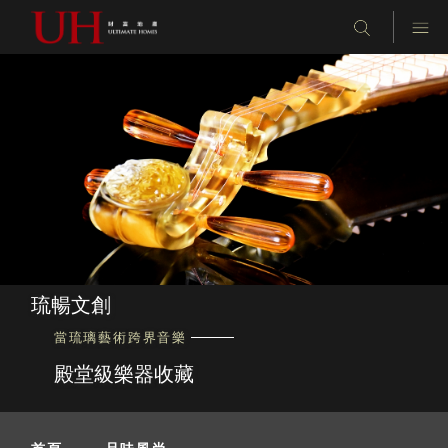
琉暢文創
當琉璃藝術跨界音樂
殿堂級樂器收藏
首頁
-
品味風尚
-