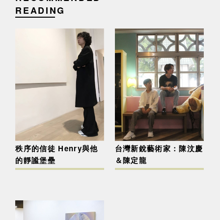
READING
秩序的信徒 Henry與他
台灣新銳藝術家：陳汶慶
的靜謐堡壘
＆陳定龍