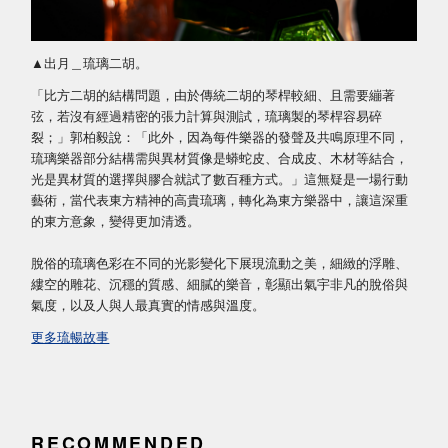
▲出月＿琉璃二胡。
「比方二胡的結構問題，由於傳統二胡的琴桿較細、且需要繃著
弦，若沒有經過精密的張力計算與測試，琉璃製的琴桿容易碎
裂；」郭柏毅說：「此外，因為每件樂器的發聲及共鳴原理不同，
琉璃樂器部分結構需與異材質像是蟒蛇皮、合成皮、木材等結合，
光是異材質的選擇與膠合就試了數百種方式。」這無疑是一場行動
藝術，當代表東方精神的高貴琉璃，轉化為東方樂器中，讓這深重
的東方意象，變得更加清透。
脫俗的琉璃色彩在不同的光影變化下展現流動之美，細緻的浮雕、
縷空的雕花、沉穩的質感、細膩的樂音，彰顯出氣宇非凡的脫俗與
氣度，以及人與人最真實的情感與溫度。
更多琉暢故事
RECOMMENDED