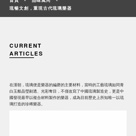
琉暢文創，重現古代琉璃樂器
CURRENT
ARTICLES
在漢朝，琉璃便是樂器的編磬的主要材料，當時的工藝琉璃如同青
白玉般晶瑩剔透、光彩奪目，不僅改寫了中國琉璃製造史，更是中
國發現最早以複合材料製作的樂器，成為目前歷史上所知唯一以琉
璃打造的珍稀樂器。