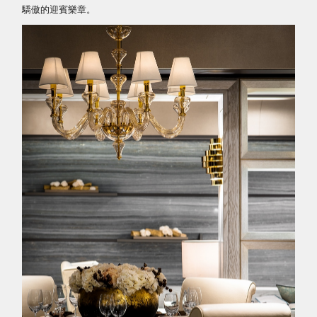
驕傲的迎賓樂章。