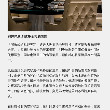
娓娓光感 創造餐食共感價值
「開敞式的視野界定，透過大理石的地坪轉換，將客廳與餐廳完美
過渡。」客廳沙發後方的展示櫃面，則委婉劃分了兩個機能空間的
使用區別，同時也讓屋主的出眾氣質，藉由精心收藏流露在空間當
中。
風動設計以美式壁爐作為餐廳的主景，俯拾即是的新古典對稱原
則，兩側門片的開向也遵循同樣的設計巧思，白橡木皮配合特殊的
表面刷色處理，留給視覺最無負擔的餘地，低調奢華的餐廳吊燈，
對應著和諧意涵的圓桌，提供適合各種人數都能因地制宜的靈活彈
性，而象牙色的拉扣繃皮餐椅，則是為餐食情景增添幾許雍容氣
質。
在柱體修飾的空間頓點，設計師選擇了幾何造型構成的壁燈，讓透