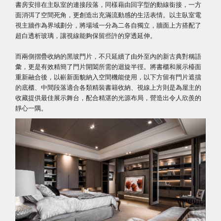
書房安排在主臥室的連接段落，同樣藉由回字型的動線銜接，一方
面消弭了空間死角，更創造出充滿流動感的生活表情。以主臥室電
視主牆作為界域劃分，將場域一分為二各自獨立，牆面上方搭配了
超白透析玻璃，讓視線能夠保留些許的穿透延伸。
而兩側摺疊收納的黑玻門片，不只延續了由外至內的新古典對稱語
彙，更是有效精簡了門片開闔所需的迴旋半徑。將書櫃和展示檯面
重新融合後，以嶄新面貌納入空間機能使用，以下方留有門片遮擋
的底櫃、中間段落適合各類精裝書籍收納、視線上方則是為屋主的
收藏提供最佳展示舞台，配合精湛的光源布局，營造出令人欣羨的
靜心一隅。