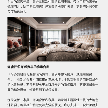
射出的溫煦光暈，疊合出層次生動的氛圍表情。帶入了時尚因子的
鏡面門片，除了避免廚房油煙逸散的機能性考量，更是巧妙將空間
尺度加倍放大。
靜謐舒眠 細緻雍容的穠纖合度
「從公領域轉入私領域的過程，透過雙腳的觸感，就能清晰感
受。」有別於公共空間採用的石材地坪，主臥室則是選用較深成色
的木質地板，不只形塑出更加沉穩安定的睡眠環境，更能讓緊繃一
天的精神思緒，頓時得到了舒緩效果。
從天花板、家具、床頭背板和寢具，鋪陳與主題調性一貫的大地色
澤基調，將風格主體做更加完滿的層次。床頭安排上，設計師姚安