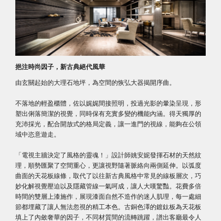
挹注時尚因子，新古典絕代風華
由玄關起始的大理石地坪，為空間的恢弘大器揭開序曲。
不落地的輕盈櫃體，佐以娓娓間接照明，投過光影的暈染呈現，形
塑出俐落簡潔的視覺，同時保有充實多變的機能內涵。得天獨厚的
充沛採光，配合開放式的格局定義，讓一進門的視線，能夠在公領
域中恣意遊走。
「電視主牆決定了風格的靈魂！」設計師姚安妮發揮石材的天然紋
理，順勢匯聚了空間重心，更讓視野隨著脈絡向兩側延伸。以弧度
曲面的天花板線條，取代了以往新古典風格中常見的線板層次，巧
妙化解視覺壓迫以及隱藏管線一氣呵成，讓人大嘆驚豔。花費多倍
時間的雙層上漆施作，展現漆面自然不造作的迷人肌理，每一處細
節都埋藏了讓人無法忽視的精工本色。古銅色澤的鍍鈦板為天花板
填上了內斂奢華的因子，不同材質間的流轉跳躍，譜出客廳最令人