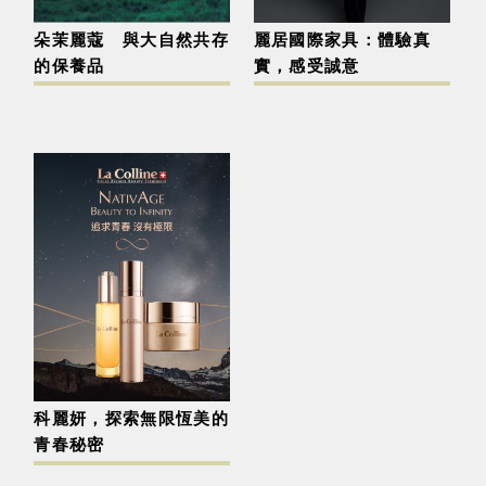
朵茉麗蔻 與大自然共存
麗居國際家具：體驗真
的保養品
實，感受誠意
科麗妍，探索無限恆美的
青春秘密