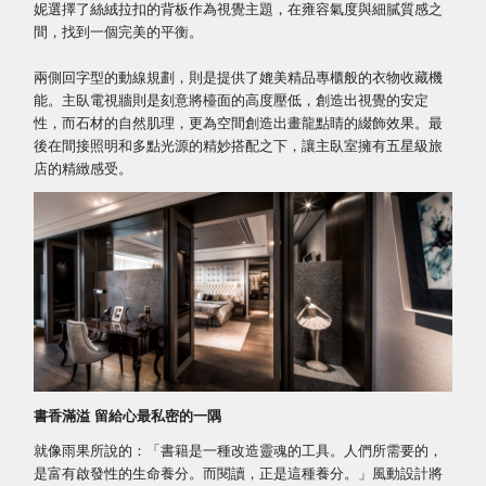
妮選擇了絲絨拉扣的背板作為視覺主題，在雍容氣度與細膩質感之
間，找到一個完美的平衡。
兩側回字型的動線規劃，則是提供了媲美精品專櫃般的衣物收藏機
能。主臥電視牆則是刻意將檯面的高度壓低，創造出視覺的安定
性，而石材的自然肌理，更為空間創造出畫龍點睛的綴飾效果。最
後在間接照明和多點光源的精妙搭配之下，讓主臥室擁有五星級旅
店的精緻感受。
書香滿溢 留給心最私密的一隅
就像雨果所說的：「書籍是一種改造靈魂的工具。人們所需要的，
是富有啟發性的生命養分。而閱讀，正是這種養分。」風動設計將